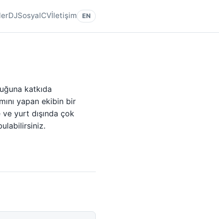
ler
DJ
Sosyal
CV
İletişim
EN
uluğuna katkıda
mını yapan ekibin bir
e ve yurt dışında çok
labilirsiniz.