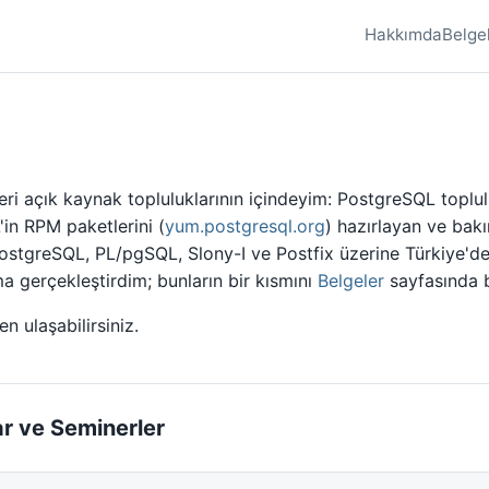
Hakkımda
Belge
beri açık kaynak topluluklarının içindeyim: PostgreSQL topl
in RPM paketlerini (
yum.postgresql.org
) hazırlayan ve bakı
 PostgreSQL, PL/pgSQL, Slony-I ve Postfix üzerine Türkiye'd
 gerçekleştirdim; bunların bir kısmını
Belgeler
sayfasında bu
n ulaşabilirsiniz.
r ve Seminerler